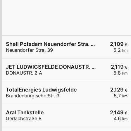
Shell Potsdam Neuendorfer Stra. 39
2,109
€
Neuendorfer Stra. 39
5,2
km
JET LUDWIGSFELDE DONAUSTR. 2 A
2,119
€
DONAUSTR. 2 A
5,8
km
TotalEnergies Ludwigsfelde
2,129
€
Brandenburgische Str. 3
5,7
km
Aral Tankstelle
2,149
€
Gerlachstraße 8
4,6
km