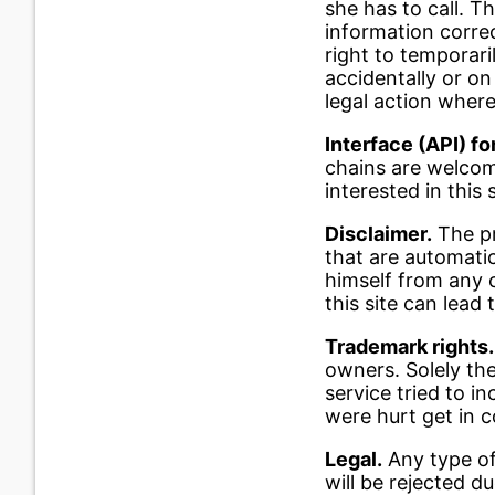
she has to call. T
information correc
right to temporar
accidentally or on
legal action where
Interface (API) fo
chains are welcome
interested in this
Disclaimer.
The pro
that are automatic
himself from any c
this site can lead
Trademark rights.
owners. Solely the
service tried to i
were hurt get in 
Legal.
Any type of
will be rejected d