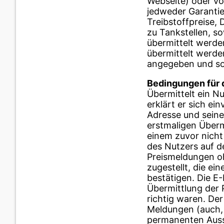
Webseite) oder vo
jedweder Garantie
Treibstoffpreise,
zu Tankstellen, s
übermittelt werden
übermittelt werden
angegeben und soll
Bedingungen für 
Übermittelt ein N
erklärt er sich ei
Adresse und sein
erstmaligen Überm
einem zuvor nicht
des Nutzers auf d
Preismeldungen oh
zugestellt, die ei
bestätigen. Die E-
Übermittlung der 
richtig waren. Der
Meldungen (auch, 
permanenten Aussc