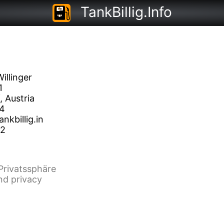
TankBillig.Info
illinger
1
, Austria
44
nkbillig.in
22
Privatssphäre
nd privacy