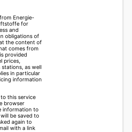
 from Energie-
ftstoffe for
ess and
on obligations of
at the content of
 that comes from
is provided
l prices,
stations, as well
ies in particular
icing information
to this service
he browser
e information to
will be saved to
asked again to
ail with a link