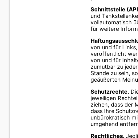
Schnittstelle (AP
und Tankstellenke
vollautomatisch üb
für weitere Infor
Haftungsausschl
von und für Links,
veröffentlicht we
von und für Inhal
zumutbar zu jeder 
Stande zu sein, so
geäußerten Meinun
Schutzrechte.
Die
jeweiligen Rechtei
ziehen, dass der 
dass Ihre Schutzr
unbürokratisch mi
umgehend entfern
Rechtliches.
Jegl