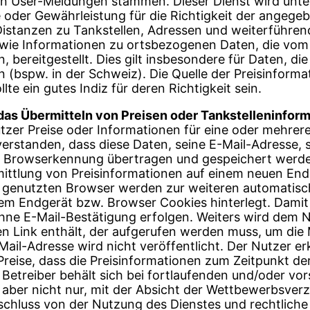
n User-Meldungen stammen. Dieser Dienst wird unte
 oder Gewährleistung für die Richtigkeit der angege
 Distanzen zu Tankstellen, Adressen und weiterführe
owie Informationen zu ortsbezogenen Daten, die vom
, bereitgestellt. Dies gilt insbesondere für Daten, di
 (bspw. in der Schweiz). Die Quelle der Preisinforma
te ein gutes Indiz für deren Richtigkeit sein.
das Übermitteln von Preisen oder Tankstelleninform
utzer Preise oder Informationen für eine oder mehrer
nverstanden, dass diese Daten, seine E-Mail-Adresse, s
e Browserkennung übertragen und gespeichert werde
ittlung von Preisinformationen auf einem neuen End
 genutzten Browser werden zur weiteren automatisch
em Endgerät bzw. Browser Cookies hinterlegt. Dami
ne E-Mail-Bestätigung erfolgen. Weiters wird dem N
nen Link enthält, der aufgerufen werden muss, um die
Mail-Adresse wird nicht veröffentlicht. Der Nutzer erk
Preise, dass die Preisinformationen zum Zeitpunkt de
 Betreiber behält sich bei fortlaufenden und/oder vor
aber nicht nur, mit der Absicht der Wettbewerbsver
hluss von der Nutzung des Dienstes und rechtliche S