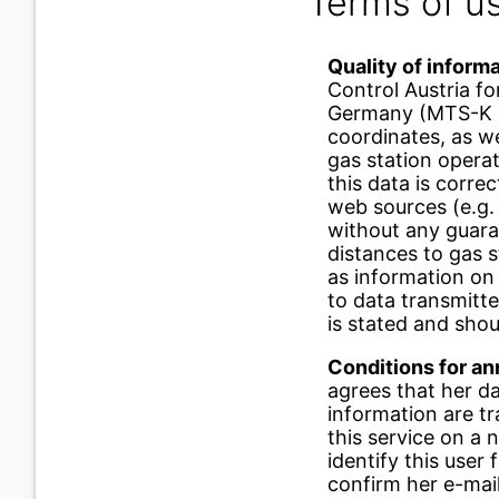
Terms of u
Quality of inform
Control Austria fo
Germany (MTS-K p
coordinates, as we
gas station operat
this data is corre
web sources (e.g. 
without any guaran
distances to gas s
as information on 
to data transmitte
is stated and shou
Conditions for an
agrees that her d
information are tr
this service on a 
identify this user 
confirm her e-mail 