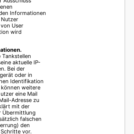
r Ausschluss
benen
nden Informationen
 Nutzer
e von User
tion wird
ationen.
e Tankstellen
eine aktuelle IP-
n. Bei der
gerät oder in
en Identifikation
t können weitere
utzer eine Mail
 Mail-Adresse zu
lärt mit der
r Übermittlung
sätzlich falschen
zerrung) den
chritte vor.