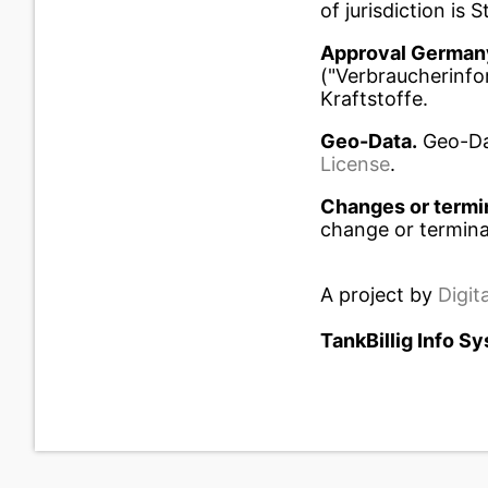
of jurisdiction is S
Approval German
("Verbraucherinfo
Kraftstoffe.
Geo-Data.
Geo-Da
License
.
Changes or termin
change or terminat
A project by
Digit
TankBillig Info S