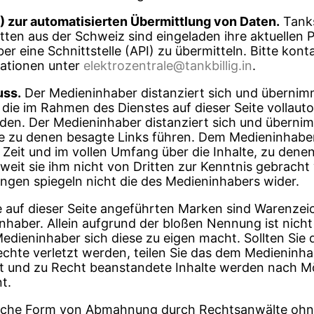
I) zur automatisierten Übermittlung von Daten.
Tanks
tten aus der Schweiz sind eingeladen ihre aktuellen P
er eine Schnittstelle (API) zu übermitteln. Bitte kont
mationen unter
elektrozentrale@tankbillig.in
.
uss.
Der Medieninhaber distanziert sich und übernim
 die im Rahmen des Dienstes auf dieser Seite vollauto
rden. Der Medieninhaber distanziert sich und überni
te zu denen besagte Links führen. Dem Medieninhaber 
Zeit und im vollen Umfang über die Inhalte, zu denen
weit sie ihm nicht von Dritten zur Kenntnis gebracht
gen spiegeln nicht die des Medieninhabers wider.
 auf dieser Seite angeführten Marken sind Warenzei
nhaber. Allein aufgrund der bloßen Nennung ist nicht
Medieninhaber sich diese zu eigen macht. Sollten Sie 
echte verletzt werden, teilen Sie das dem Medieninha
t und zu Recht beanstandete Inhalte werden nach Mö
t.
iche Form von Abmahnung durch Rechtsanwälte ohn