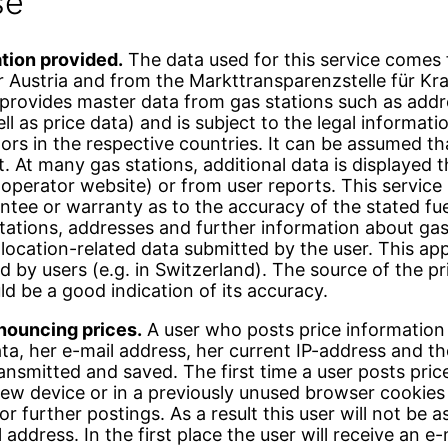
se
ation provided.
The data used for this service comes
r Austria and from the Markttransparenzstelle für Kra
rovides master data from gas stations such as addr
ll as price data) and is subject to the legal informati
ors in the respective countries. It can be assumed th
ct. At many gas stations, additional data is displayed
operator website) or from user reports. This service 
tee or warranty as to the accuracy of the stated fue
tations, addresses and further information about gas 
location-related data submitted by the user. This appl
d by users (e.g. in Switzerland). The source of the pr
ld be a good indication of its accuracy.
nouncing prices.
A user who posts price information 
ata, her e-mail address, her current IP-address and t
ansmitted and saved. The first time a user posts pric
new device or in a previously unused browser cookies 
for further postings. As a result this user will not be 
address. In the first place the user will receive an e-m