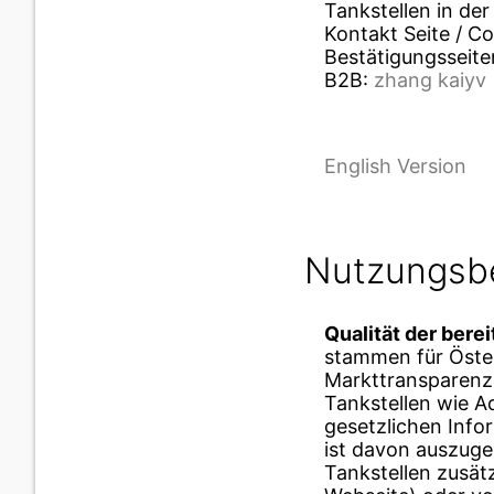
Tankstellen in de
Kontakt Seite / C
Bestätigungsseite
B2B:
zhang kaiyv
English Version
Nutzungs­
Qualität der bere
stammen für Öster
Markttransparenzs
Tankstellen wie A
gesetzlichen Info
ist davon auszugeh
Tankstellen zusät