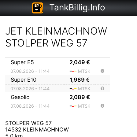
TankBillig.Info
JET KLEINMACHNOW
STOLPER WEG 57
Super E5
2,049
€
07.08.2026 - 11:44
MTSK
Super E10
1,989
€
07.08.2026 - 11:44
MTSK
Gasolio
2,089
€
07.08.2026 - 11:44
MTSK
STOLPER WEG 57
14532
KLEINMACHNOW
5,0
km