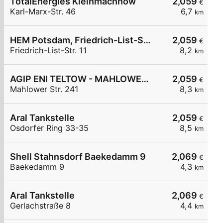
TotalEnergies Kleinmachnow
2,059
€
Karl-Marx-Str. 46
6,7
km
HEM Potsdam, Friedrich-List-Str. 11
2,059
€
Friedrich-List-Str. 11
8,2
km
AGIP ENI TELTOW - MAHLOWER STR. 241
2,059
€
Mahlower Str. 241
8,3
km
Aral Tankstelle
2,059
€
Osdorfer Ring 33-35
8,5
km
Shell Stahnsdorf Baekedamm 9
2,069
€
Baekedamm 9
4,3
km
Aral Tankstelle
2,069
€
Gerlachstraße 8
4,4
km