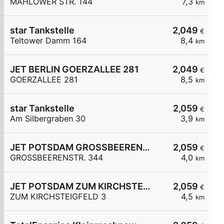
MAHLOWER STR. 144
7,3
km
star Tankstelle
2,049
€
Teltower Damm 164
8,4
km
JET BERLIN GOERZALLEE 281
2,049
€
GOERZALLEE 281
8,5
km
star Tankstelle
2,059
€
Am Silbergraben 30
3,9
km
JET POTSDAM GROSSBEERENSTR. 344
2,059
€
GROSSBEERENSTR. 344
4,0
km
JET POTSDAM ZUM KIRCHSTEIGFELD 3
2,059
€
ZUM KIRCHSTEIGFELD 3
4,5
km