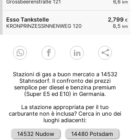
Grossbeerenstraße 121
6,6
km
Esso Tankstelle
2,799
€
KRONPRINZESSINNENWEG 120
8,5
km
Stazioni di gas a buon mercato a 14532
Stahnsdorf. Il confronto dei prezzi
semplice per diesel e benzina premium
(Super E5 ed E10) in Germania.
La stazione appropriata per il tuo
carburante non è inclusa? Cerca in uno dei
luoghi adiacenti:
14532 Nudow
14480 Potsdam