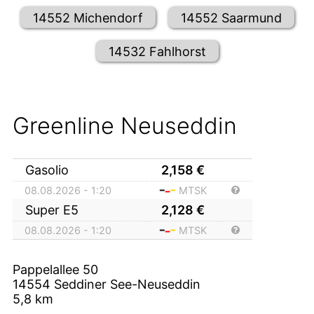
14552 Michendorf
14552 Saarmund
14532 Fahlhorst
Greenline Neuseddin
Gasolio
2,158
€
08.08.2026 - 1:20
MTSK
Super E5
2,128
€
08.08.2026 - 1:20
MTSK
Pappelallee 50
14554
Seddiner See-Neuseddin
5,8
km