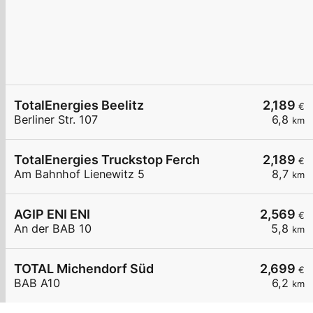
TotalEnergies Beelitz
2,189
€
Berliner Str. 107
6,8
km
TotalEnergies Truckstop Ferch
2,189
€
Am Bahnhof Lienewitz 5
8,7
km
AGIP ENI ENI
2,569
€
An der BAB 10
5,8
km
TOTAL Michendorf Süd
2,699
€
BAB A10
6,2
km