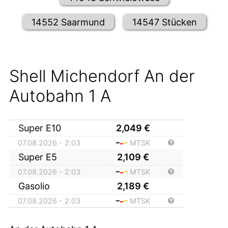
14552 Saarmund
14547 Stücken
Shell Michendorf An der
Autobahn 1 A
Super E10
2,049
€
07.08.2026 - 2:03
MTSK
Super E5
2,109
€
07.08.2026 - 2:03
MTSK
Gasolio
2,189
€
07.08.2026 - 2:03
MTSK