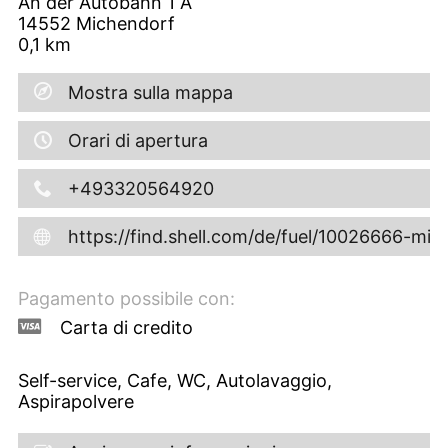
An der Autobahn 1 A
14552
Michendorf
0,1
km
Mostra sulla mappa
Orari di apertura
+493320564920
https://find.shell.com/de/fuel/10026666-mi
Pagamento possibile con:
Carta di credito
Self-service, Cafe, WC, Autolavaggio,
Aspirapolvere