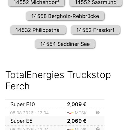
14552 Michendorf
14552 Saarmund
14558 Bergholz-Rehbrücke
14532 Philippsthal
14552 Fresdorf
14554 Seddiner See
TotalEnergies Truckstop
Ferch
Super E10
2,009
€
08.08.2026 - 12:04
MTSK
Super E5
2,069
€
08.08.2026 - 12:04
MTSK