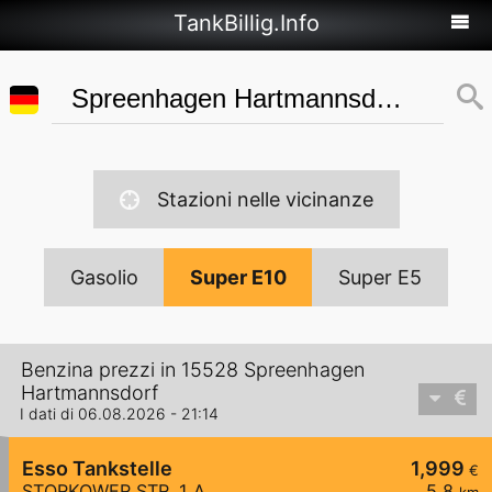
TankBillig.Info
Stazioni nelle vicinanze
Gasolio
Super E10
Super E5
Benzina prezzi in 15528 Spreenhagen
Hartmannsdorf
I dati di 06.08.2026 - 21:14
Esso Tankstelle
1,999
€
STORKOWER STR. 1 A
5,8