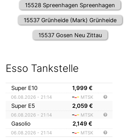
15528 Spreenhagen Spreenhagen
15537 Grünheide (Mark) Grünheide
15537 Gosen Neu Zittau
Esso Tankstelle
Super E10
1,999
€
06.08.2026 - 21:14
MTSK
Super E5
2,059
€
06.08.2026 - 21:14
MTSK
Gasolio
2,149
€
06.08.2026 - 21:14
MTSK