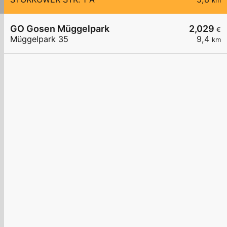
km
GO Gosen Müggelpark
2,029
€
Müggelpark 35
9,4
km