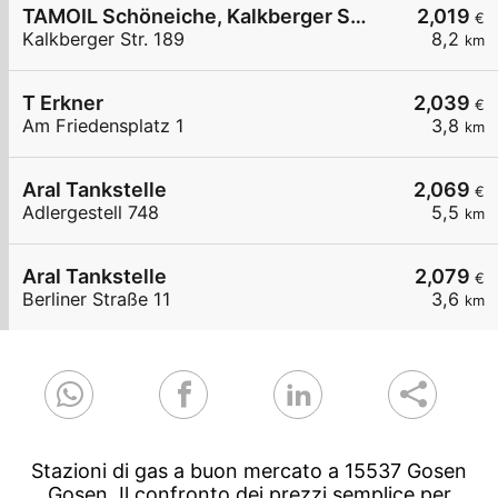
TAMOIL Schöneiche, Kalkberger Str. 189
2,019
€
Kalkberger Str. 189
8,2
km
T Erkner
2,039
€
Am Friedensplatz 1
3,8
km
Aral Tankstelle
2,069
€
Adlergestell 748
5,5
km
Aral Tankstelle
2,079
€
Berliner Straße 11
3,6
km
Stazioni di gas a buon mercato a 15537 Gosen
Gosen. Il confronto dei prezzi semplice per