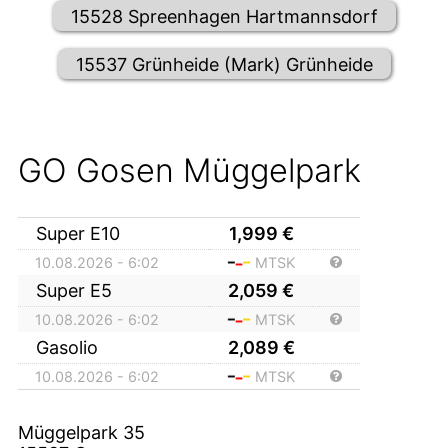
15528 Spreenhagen Hartmannsdorf
15537 Grünheide (Mark) Grünheide
GO Gosen Müggelpark
Super E10
1,999
€
10.08.2026 - 6:02
MTSK
Super E5
2,059
€
10.08.2026 - 6:02
MTSK
Gasolio
2,089
€
10.08.2026 - 6:02
MTSK
Müggelpark 35