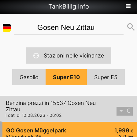
TankBillig.Info
Stazioni nelle vicinanze
Gasolio
Super E10
Super E5
Benzina prezzi in 15537 Gosen Neu
Zittau
I dati di 10.08.2026 - 06:02
GO Gosen Müggelpark
1,999
€
Müggelpark 35
3,9