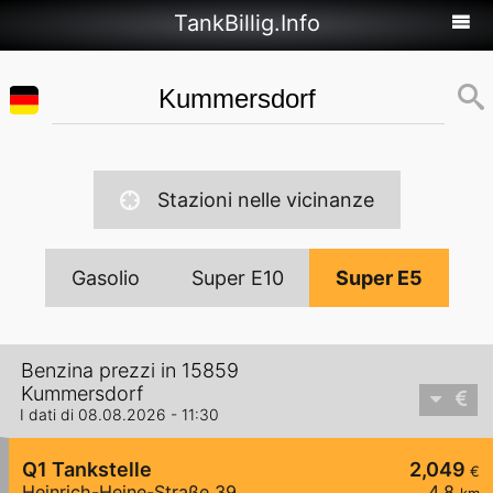
TankBillig.Info
Stazioni nelle vicinanze
Gasolio
Super E10
Super E5
Benzina prezzi in 15859
Kummersdorf
I dati di 08.08.2026 - 11:30
Q1 Tankstelle
2,049
€
Heinrich-Heine-Straße 39
4,8