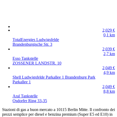
2,029
€
0,1
km
TotalEnergies Ludwigsfelde
Brandenburgische Str. 3
2,039
€
2,7
km
Esso Tankstelle
ZOSSENER LANDSTR. 10
2,049
€
4,9
km
Shell Ludwigsfelde Parkallee 1 Brandenburg Park
Parkallee 1
2,049
€
8,8
km
Aral Tankstelle
Osdorfer Ring 33-35
Stazioni di gas a buon mercato a 10115 Berlin Mitte. Il confronto dei
prezzi semplice per diesel e benzina premium (Super E5 ed E10) in