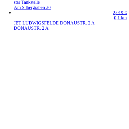
star Tankstelle
Am Silbergraben 30
2,019
€
0,1
km
JET LUDWIGSFELDE DONAUSTR. 2 A
DONAUSTR. 2 A