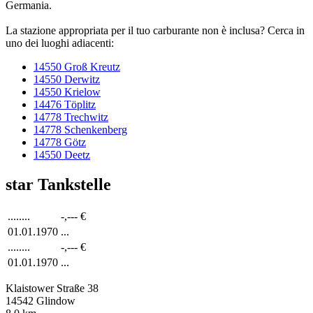
Germania.
La stazione appropriata per il tuo carburante non è inclusa? Cerca in
uno dei luoghi adiacenti:
14550 Groß Kreutz
14550 Derwitz
14550 Krielow
14476 Töplitz
14778 Trechwitz
14778 Schenkenberg
14778 Götz
14550 Deetz
star Tankstelle
........
-,---
€
01.01.1970
...
........
-,---
€
01.01.1970
...
Klaistower Straße 38
14542
Glindow