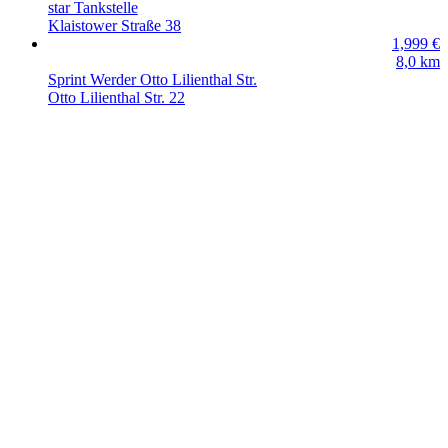
star Tankstelle
Klaistower Straße 38
1,999
€
8,0
km
Sprint Werder Otto Lilienthal Str.
Otto Lilienthal Str. 22