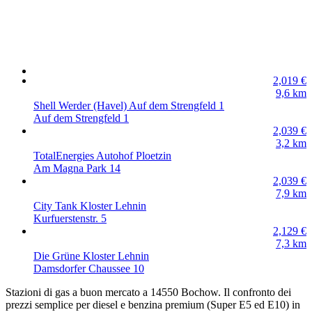
2,019
€
9,6
km
Shell Werder (Havel) Auf dem Strengfeld 1
Auf dem Strengfeld 1
2,039
€
3,2
km
TotalEnergies Autohof Ploetzin
Am Magna Park 14
2,039
€
7,9
km
City Tank Kloster Lehnin
Kurfuerstenstr. 5
2,129
€
7,3
km
Die Grüne Kloster Lehnin
Damsdorfer Chaussee 10
Stazioni di gas a buon mercato a 14550 Bochow. Il confronto dei
prezzi semplice per diesel e benzina premium (Super E5 ed E10) in