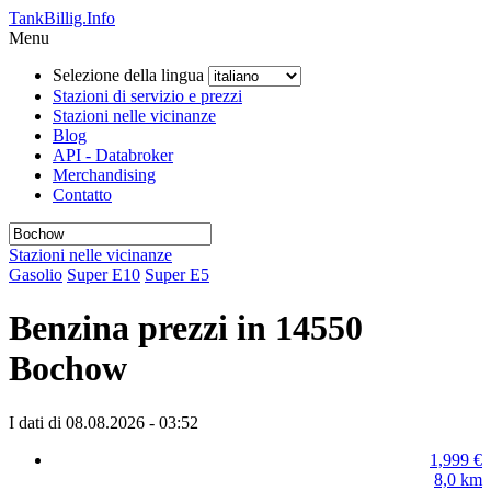
TankBillig.Info
Menu
Selezione della lingua
Stazioni di servizio e prezzi
Stazioni nelle vicinanze
Blog
API - Databroker
Merchandising
Contatto
Stazioni nelle vicinanze
Gasolio
Super E10
Super E5
Benzina prezzi in 14550
Bochow
I dati di 08.08.2026 - 03:52
1,999
€
8,0
km