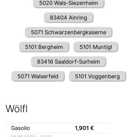
5020 Wals-Siezenheim
83404 Ainring
5071 Schwarzenbergkaserne
5101 Bergheim
5101 Muntigl
83416 Saaldorf-Surheim
5071 Walserfeld
5101 Voggenberg
Wölfl
Gasolio
1,901
€
09.08.2026 - 13:39