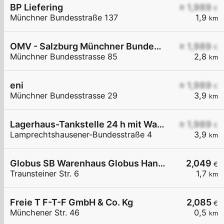
BP Liefering
≥ 1,989
€
Münchner Bundesstraße 137
1,9
km
OMV - Salzburg Münchner Bundesstraße 85
≥ 1,989
€
Münchner Bundesstrasse 85
2,8
km
eni
≥ 1,989
€
Münchner Bundesstrasse 29
3,9
km
Lagerhaus-Tankstelle 24 h mit Waschportal
≥ 1,989
€
Lamprechtshausener-Bundesstraße 4
3,9
km
Globus SB Warenhaus Globus Handelshof St. Wendel GmbH & Co. KG Betriebsstätte Freilassing
2,049
€
Traunsteiner Str. 6
1,7
km
Freie T F-T-F GmbH & Co. Kg
2,085
€
Münchener Str. 46
0,5
km